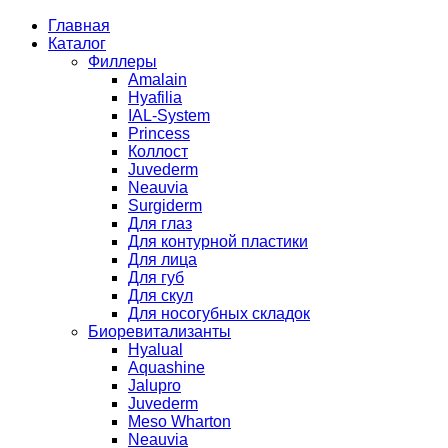
Главная
Каталог
Филлеры
Amalain
Hyafilia
IAL-System
Princess
Коллост
Juvederm
Neauvia
Surgiderm
Для глаз
Для контурной пластики
Для лица
Для губ
Для скул
Для носогубных складок
Биоревитализанты
Hyalual
Aquashine
Jalupro
Juvederm
Meso Wharton
Neauvia