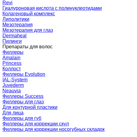
Revi
Гиалуроновая кислота с полинуклеотидами
Колагеновый комплекс
Липолитики
Мезотерапия
Мезотерапия для глаз
Dermaheal
Пилинги
Препараты для волос
Филлеры
Amalain
Princess
Коллост
Филлеры Evolution
IAL-System
Juvederm
Neauvia
Филлеры Success
Филлеры для глаз
Для контурной пластики
Для лица
Филлеры для губ
Филлеры для коррекции скул
Филлеры для коррекции носогубных складок