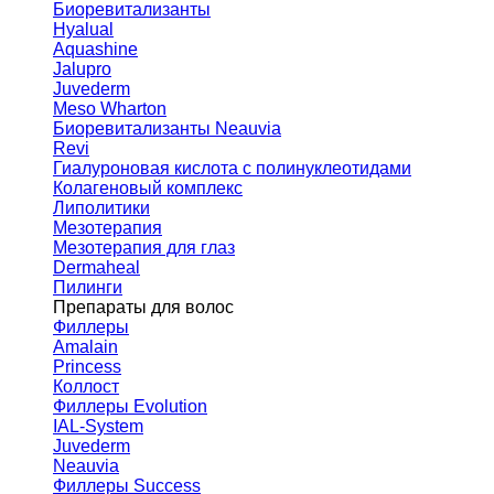
Биоревитализанты
Hyalual
Aquashine
Jalupro
Juvederm
Meso Wharton
Биоревитализанты Neauvia
Revi
Гиалуроновая кислота с полинуклеотидами
Колагеновый комплекс
Липолитики
Мезотерапия
Мезотерапия для глаз
Dermaheal
Пилинги
Препараты для волос
Филлеры
Amalain
Princess
Коллост
Филлеры Evolution
IAL-System
Juvederm
Neauvia
Филлеры Success