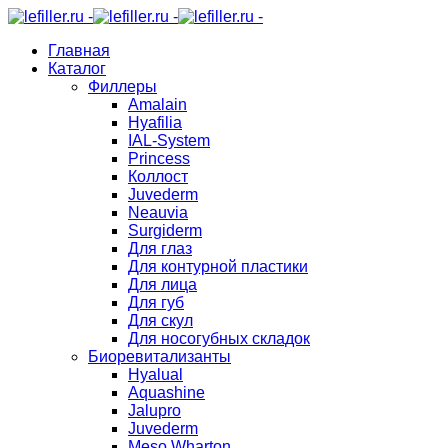
Главная
Каталог
Филлеры
Amalain
Hyafilia
IAL-System
Princess
Коллост
Juvederm
Neauvia
Surgiderm
Для глаз
Для контурной пластики
Для лица
Для губ
Для скул
Для носогубных складок
Биоревитализанты
Hyalual
Aquashine
Jalupro
Juvederm
Meso Wharton