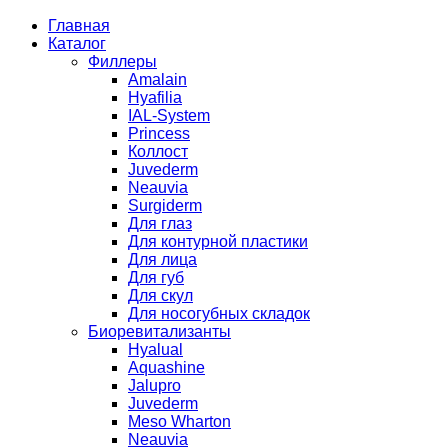
Главная
Каталог
Филлеры
Amalain
Hyafilia
IAL-System
Princess
Коллост
Juvederm
Neauvia
Surgiderm
Для глаз
Для контурной пластики
Для лица
Для губ
Для скул
Для носогубных складок
Биоревитализанты
Hyalual
Aquashine
Jalupro
Juvederm
Meso Wharton
Neauvia