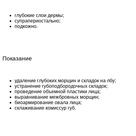
глубокие слои дермы;
супрапериостально;
подкожно.
Показание
удаление глубоких морщин и складок на лбу;
устранение губоподбородочных складок;
проведение объемной пластики лица;
выравнивание межбровных морщин;
биоармирование овала лица;
склаживание комиссур губ.